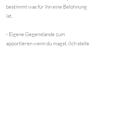
bestimmt was für ihn eine Belohnung
ist.
- Eigene Gegenstände zum
apportieren wenn du magst. (Ich stelle
genügend Gegenstände zur
verfügung.)
- Eine Decke für deinen Hund
- Freude am apportieren
- Wasser für deinen Hund​