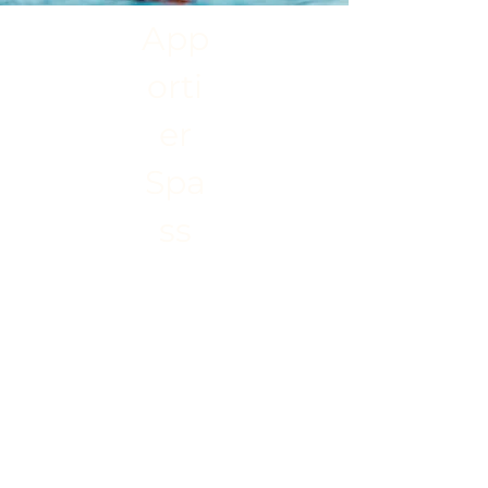
App
orti
er
Spa
ss