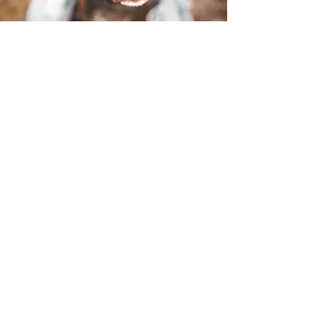
Anouk
Anouk ist am 23.8.18 Geboren.
Kleine Hexe und unser ewiges Baby,
zumindest verhält sie sich so , sie weiss
halt wie😉. Ausserdem hat sie leicht
autistische
Züge. Immer ein bisschen in
ihrer eigenen Welt eigetaucht und
dadurch nicht einfach ihr was Neues
beizubringen, ausser es geht um
Nasenarbeit.
Sie ist meine jagdlich motivierte